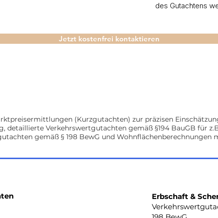
des Gutachtens wei
Jetzt kostenfrei kontaktieren
ktpreisermittlungen (Kurzgutachten) zur präzisen Einschätzun
detaillierte Verkehrswertgutachten gemäß §194 BauGB für z.B.
gutachten gemäß § 198 BewG und Wohnflächenberechnungen mi
hten
Erbschaft & Sch
Verkehrswertgutach
198 BewG