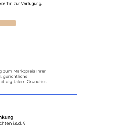
terhin zur Verfügung.
g zum Marktpreis Ihrer
 gerichtliche
t digitalem Grundriss.
enkung
ten i.s.d. §