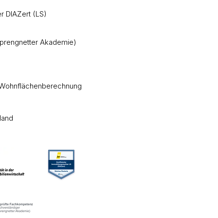
er DIAZert (LS)
Sprengnetter Akademie)
r Wohnflächenberechnung
land