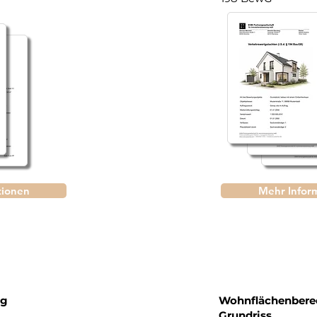
tionen
Mehr Infor
ng
Wohnflächenbere
Grundriss