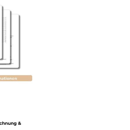
mationen
chnung &