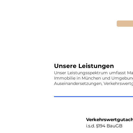
Unsere Leistungen
Unser Leistungsspektrum umfasst Mar
Immobilie in München
und Umgebung, 
Auseinandersetzungen, Verkehrswert
Verkehrswertgutac
i.s.d. §194 BauGB