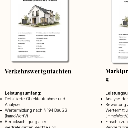
Marktpr
Verkehrswertgutachten
g
Leistungsumfang:
Leistungs
Detaillierte Objektaufnahme und
Analyse der
Analyse
Bewertung a
Wertermittlung nach § 194 BauGB
Wertermittl
(ImmoWertV)
(ImmoWertV
Berücksichtigung aller
Einschätzun
wertrelevanten Rechte und
Verkaufspre