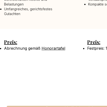
Belastungen
Kompakte sc
Umfangreiches, gerichtsfestes
Gutachten
Preis:
Preis:
Abrechnung gemäß
Honorartafel
Festpreis: 
Sie haben Fragen ? Kontaktier