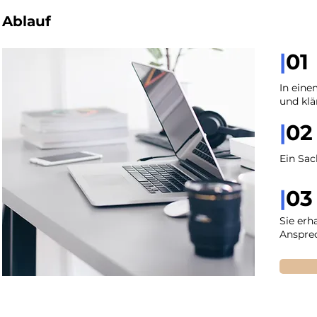
Ablauf
|
01
In eine
und klä
|
02
Ein Sac
|
03
Sie erh
Ansprec