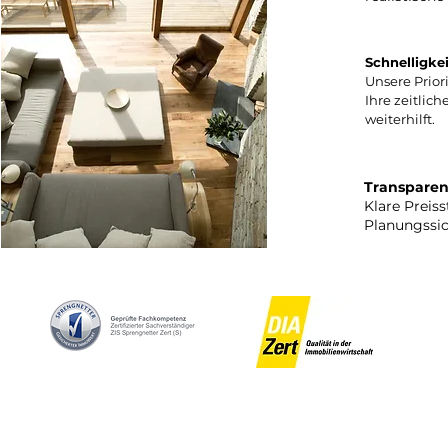
Schnelligkeit
Unsere Priori
Ihre zeitlic
weiterhilft.
Transparen
Klare Preis
Planungssic