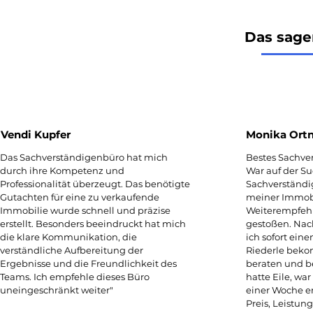
Das sage
Vendi Kupfer
Monika Ortn
​Das Sachverständigenbüro hat mich
Bestes Sachve
durch ihre Kompetenz und
War auf der S
Professionalität überzeugt. Das benötigte
Sachverständi
Gutachten für eine zu verkaufende
meiner Immobi
Immobilie wurde schnell und präzise
Weiterempfehl
erstellt. Besonders beeindruckt hat mich
gestoßen. Nac
die klare Kommunikation, die
ich sofort ein
verständliche Aufbereitung der
Riederle beko
Ergebnisse und die Freundlichkeit des
beraten und b
Teams. Ich empfehle dieses Büro
hatte Eile, wa
uneingeschränkt weiter"
einer Woche e
Preis, Leistung