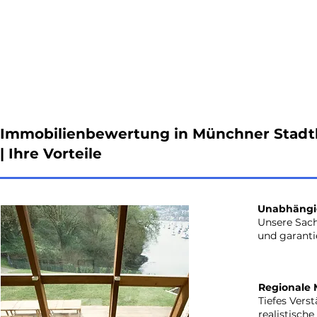
Immobilienbewertung in
Münchner Stadt
|
Ihre Vorteile
Unabhängig
Unsere Sac
und garanti
Regionale 
Tiefes Vers
realistisch