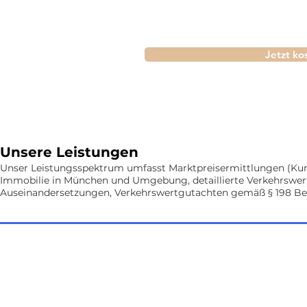
Jetzt ko
Unsere Leistungen
Unser Leistungsspektrum umfasst Marktpreisermittlungen (Kurz
Immobilie in München
und Umgebung, detaillierte Verkehrswer
Auseinandersetzungen, Verkehrswertgutachten gemäß § 198 B