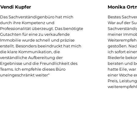
Vendi Kupfer
Monika Ortn
​Das Sachverständigenbüro hat mich
Bestes Sachve
durch ihre Kompetenz und
War auf der S
Professionalität überzeugt. Das benötigte
Sachverständi
Gutachten für eine zu verkaufende
meiner Immobi
Immobilie wurde schnell und präzise
Weiterempfehl
erstellt. Besonders beeindruckt hat mich
gestoßen. Nac
die klare Kommunikation, die
ich sofort ein
verständliche Aufbereitung der
Riederle beko
Ergebnisse und die Freundlichkeit des
beraten und b
Teams. Ich empfehle dieses Büro
hatte Eile, wa
uneingeschränkt weiter"
einer Woche e
Preis, Leistung
weiterempfehle