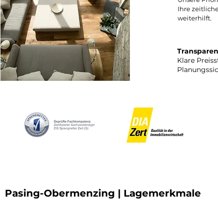
Ihre zeitlic
weiterhilft.
Transparen
Klare Preis
Planungssic
Pasing-Obermenzing |
Lagemerkmale