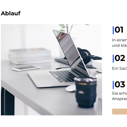
Ablauf
|
01
In eine
und klä
|
02
Ein Sac
|
03
Sie erh
Ansprec