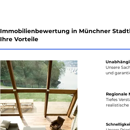
Immobilienbewertung in
Münchner Stadt
Ihre Vorteile
Unabhängig
Unsere Sac
und garanti
Regionale 
Tiefes Vers
realistisch
Schnelligkeit
Unsere Priori