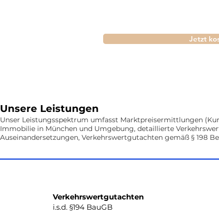
Jetzt ko
Unsere Leistungen
Unser Leistungsspektrum umfasst Marktpreisermittlungen (Kurz
Immobilie in München
und Umgebung, detaillierte Verkehrswer
Auseinandersetzungen, Verkehrswertgutachten gemäß § 198 B
Verkehrswertgutachten
i.s.d. §194 BauGB