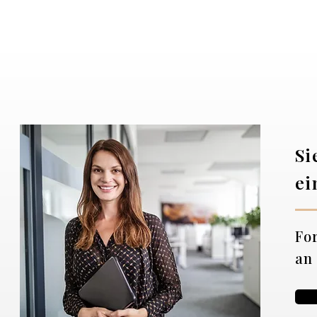
Si
ei
Fo
an