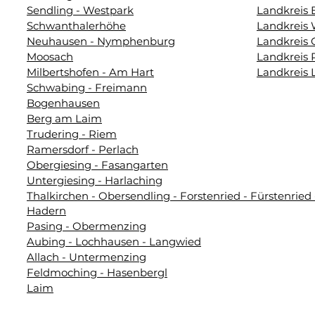
Sendling - Westpark
Landkreis 
Schwanthalerhöhe
Landkreis
Neuhausen - Nymphenburg
Landkreis 
Moosach
Landkreis
Milbertshofen - Am Hart
Landkreis
Schwabing - Freimann
Bogenhausen
Berg am Laim
Trudering - Riem
Ramersdorf - Perlach
Obergiesing - Fasangarten
Untergiesing - Harlaching
Thalkirchen - Obersendling - Forstenried - Fürstenried 
Hadern
Pasing - Obermenzing
Aubing - Lochhausen - Langwied
Allach - Untermenzing
Feldmoching - Hasenbergl
Laim